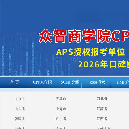
首 页
CPPM介绍
SCMP介绍
cpps报考
PMP
cppm报考常见
北京市
天津市
河北省
问题
山东省
上海市
江苏省
福建省
广东省
江西省