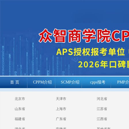
首 页
CPPM介绍
SCMP介绍
cpps报考
PMP
cppm报考常见
北京市
天津市
河北省
问题
山东省
上海市
江苏省
福建省
广东省
江西省