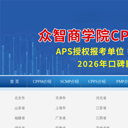
首 页
CPPM介绍
SCMP介绍
CPPS介绍
PMP
cppm报考常见
北京市
天津市
河北省
问题
山东省
上海市
江苏省
福建省
广东省
江西省