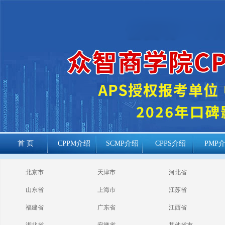
首 页
CPPM介绍
SCMP介绍
CPPS介绍
PMP
cppm报考常见
北京市
天津市
河北省
问题
山东省
上海市
江苏省
福建省
广东省
江西省