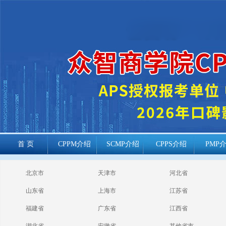
首 页
CPPM介绍
SCMP介绍
CPPS介绍
PMP
cppm报考常见
北京市
天津市
河北省
问题
山东省
上海市
江苏省
福建省
广东省
江西省