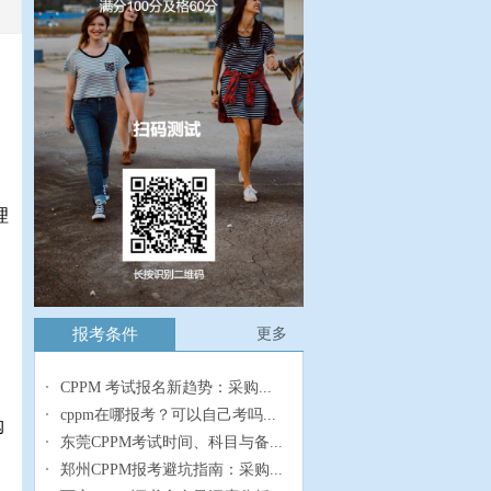
理
报考条件
更多
CPPM 考试报名新趋势：采购...
cppm在哪报考？可以自己考吗...
购
东莞CPPM考试时间、科目与备...
郑州CPPM报考避坑指南：采购...