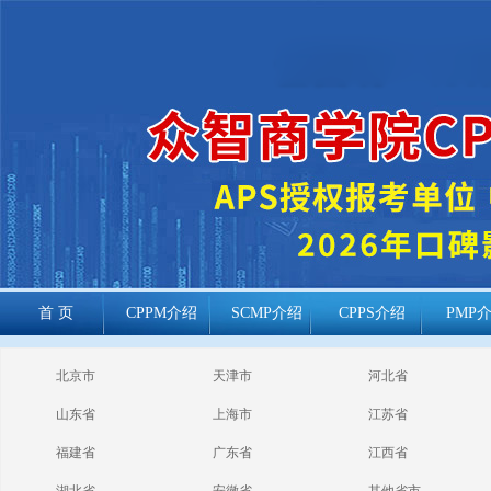
首 页
CPPM介绍
SCMP介绍
CPPS介绍
PMP
cppm报考常见
北京市
天津市
河北省
问题
山东省
上海市
江苏省
福建省
广东省
江西省