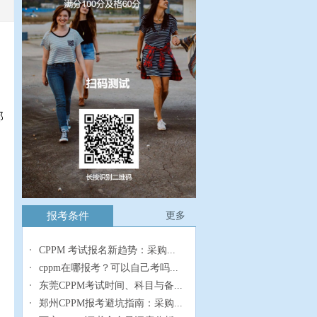
部
报考条件
更多
CPPM 考试报名新趋势：采购...
cppm在哪报考？可以自己考吗...
东莞CPPM考试时间、科目与备...
郑州CPPM报考避坑指南：采购...