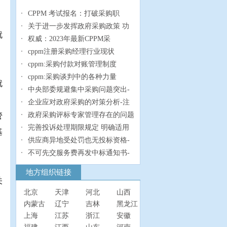
；
CPPM 考试报名：打破采购职
关于进一步发挥政府采购政策 功
就
权威：2023年最新CPPM采
cppm注册采购经理行业现状
cppm:采购付款对账管理制度
cppm:采购谈判中的各种力量
就
中央部委规避集中采购问题突出-
企业应对政府采购的对策分析-注
政府采购评标专家管理存在的问题
管
完善投诉处理期限规定 明确适用
基
供应商异地受处罚也无投标资格-
不可先交服务费再发中标通知书-
地方组织链接
关
北京
天津
河北
山西
内蒙古
辽宁
吉林
黑龙江
上海
江苏
浙江
安徽