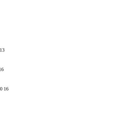
13
16
 16