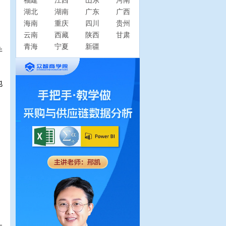
福建
江西
山东
河南
湖北
湖南
广东
广西
海南
重庆
四川
贵州
云南
西藏
陕西
甘肃
青海
宁夏
新疆
并
地