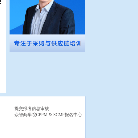
更
策
？
提交报考信息审核
众智商学院CPPM & SCMP报名中心