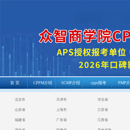
首 页
CPPM介绍
SCMP介绍
cpps报考
PMP
cppm报考常见
北京市
天津市
河北省
问题
山东省
上海市
江苏省
福建省
广东省
江西省