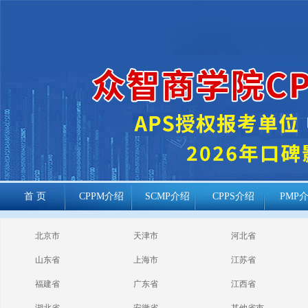
首 页
CPPM介绍
SCMP介绍
CPPS介绍
PMP
cppm报考常见
北京市
天津市
河北省
问题
山东省
上海市
江苏省
福建省
广东省
江西省