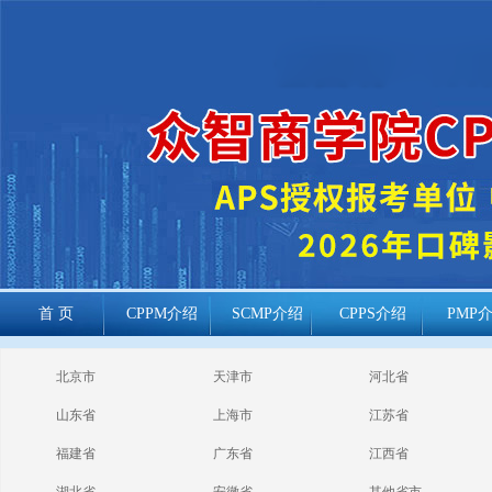
首 页
CPPM介绍
SCMP介绍
CPPS介绍
PMP
cppm报考常见
北京市
天津市
河北省
问题
山东省
上海市
江苏省
福建省
广东省
江西省