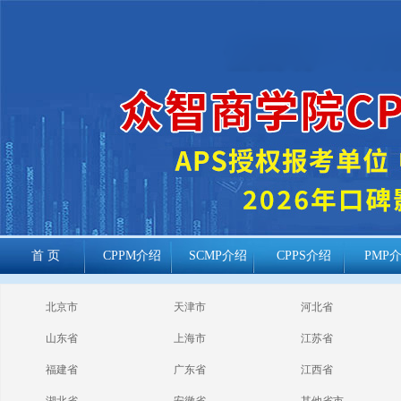
首 页
CPPM介绍
SCMP介绍
CPPS介绍
PMP
cppm报考常见
北京市
天津市
河北省
问题
山东省
上海市
江苏省
福建省
广东省
江西省