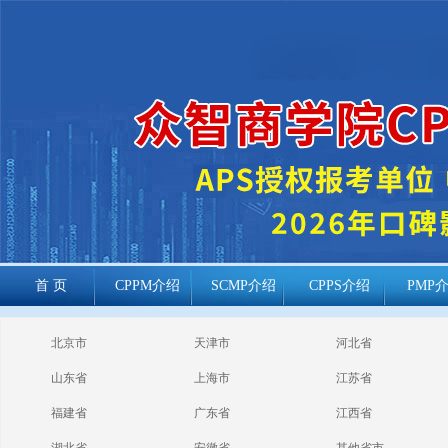
首 页
CPPM介绍
SCMP介绍
CPPS介绍
PMP
cppm报考常见
北京市
天津市
河北省
问题
山东省
上海市
江苏省
福建省
广东省
江西省