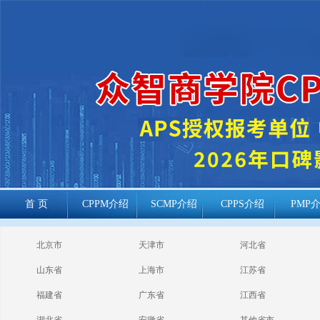
首 页
CPPM介绍
SCMP介绍
CPPS介绍
PMP
cppm报考常见
北京市
天津市
河北省
问题
山东省
上海市
江苏省
福建省
广东省
江西省