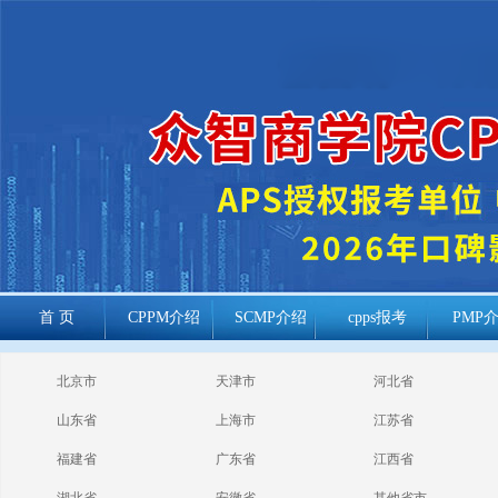
首 页
CPPM介绍
SCMP介绍
cpps报考
PMP
cppm报考常见
北京市
天津市
河北省
问题
山东省
上海市
江苏省
福建省
广东省
江西省