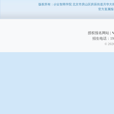
版权所有：@众智商学院 北京市房山区拱辰街道月华大街1号A8
官方直属报名负
授权报名网站 | 📞
招生电话：199
© 202