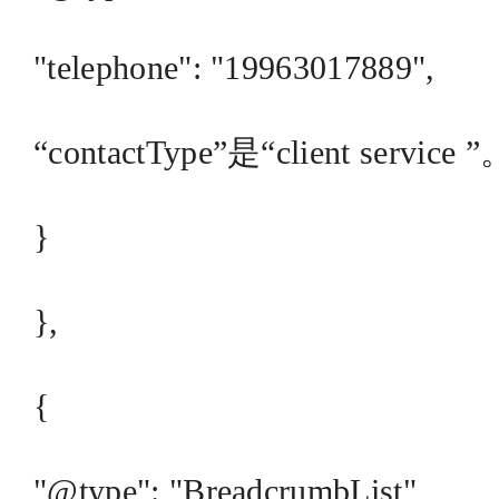
"telephone": "19963017889",
“contactType”是“client service ”
}
},
{
"@type": "BreadcrumbList",