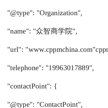
"@type": "Organization",
"name": "众智商学院",
"url": "www.cppmchina.c
"telephone": "19963017889",
"contactPoint": {
"@type": "ContactPoint",