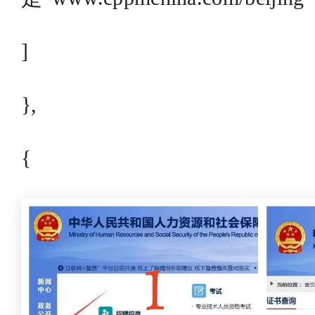
]
},
{