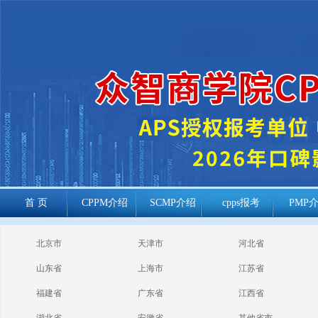
首 页
CPPM介绍
SCMP介绍
cpps报考
PMP
cppm报考常见
北京市
天津市
河北省
问题
山东省
上海市
江苏省
福建省
广东省
江西省