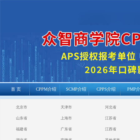
首 页
CPPM介绍
SCMP介绍
CPPS介绍
PMP
cppm报考常见
北京市
天津市
河北省
问题
山东省
上海市
江苏省
福建省
广东省
江西省