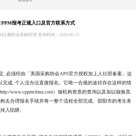
其他省市
CPPM报考正规入口及官方联系方式
M注册职业采购经理 发布时间：2026-06-15
规定, 必须经由「美国采购协会APS官方授权加上人社部备案」这
以完成, 个人没办法直接报名。它唯一合规的途径存在这样的情
p://www.cppmchina.com）做机构资质的查询以及加以核验其
权机构去办理报名手续并将一整个流程全部完成。邵阳市的考生务
止掉入陷阱。