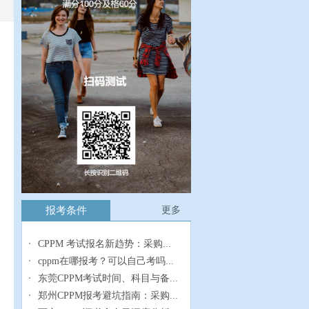
报考条件
更多
CPPM 考试报名新趋势：采购...
cppm在哪报考？可以自己考吗...
东莞CPPM考试时间、科目与备...
郑州CPPM报考避坑指南：采购...