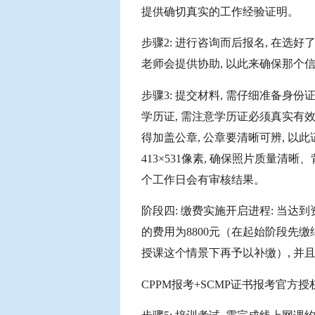
提供确切真实的工作经验证明。
步骤2: 进行咨询而后报名, 在选好
老师会提供协助, 以此来确保那个
步骤3: 提交材料, 需仔细准备身
学历证, 需注意学历证必须真实有效
得加盖公章, 公章要清晰可辨, 以
413×531像素, 确保照片质量清
个工作日会有审核结果。
阶段四: 缴费实施开启进程: 当达
的费用为8800元（在起始阶段先缴
授课这个情景下再予以补缴）, 并
CPPM报考+SCMP证书报考官方授权