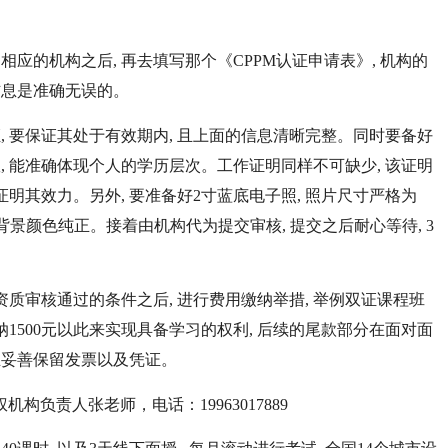
了相应的机构之后, 再去填写那个《CPPM认证申请表》, 机构的
信息是准确无误的。
份证, 要保证其处于有效期内, 且上面的信息清晰完整。同时要备好
, 能准确体现个人的学历层次。工作证明同样不可缺少, 该证明
此证明其效力。另外, 要准备好2寸蓝底电子照, 照片尺寸严格为
晰、背景颜色纯正。接着由机构代为提交审核, 提交之后耐心等待, 3
到资质审核通过的条件之后, 进行费用缴纳举措, 举例双证课程班
纳1500元以此来实现具备学习的权利, 后续的尾款部分在面对面
且妥善保留发票以及凭证。
机构负责人张老师，电话：19963017889