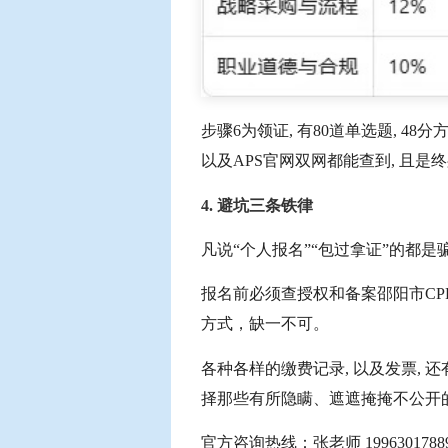
步骤6为领证, 有80道单选题, 48
以及APS官网双网都能查到, 且是
4. 避坑三条铁律
凡说“个人报名”“包过拿证”的都是
报名前必须查授权和备案邵阳市CP
方式，缺一不可。
各种各样的缴费记录, 以及发票, 还
择那些有所隐瞒、遮遮掩掩不公开
官方咨询热线：张老师 199630178