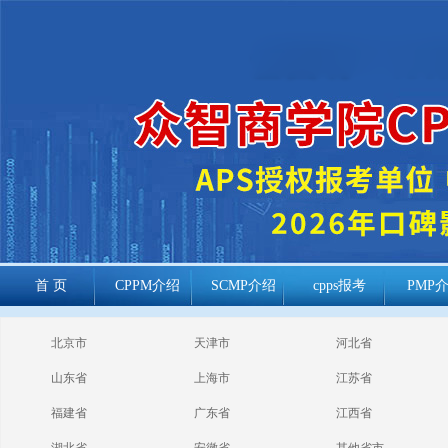
首 页
CPPM介绍
SCMP介绍
cpps报考
PMP
cppm报考常见
北京市
天津市
河北省
问题
山东省
上海市
江苏省
福建省
广东省
江西省