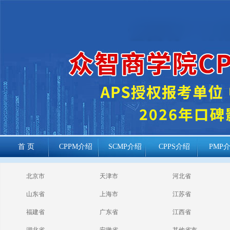
首 页
CPPM介绍
SCMP介绍
CPPS介绍
PMP
cppm报考常见
北京市
天津市
河北省
问题
山东省
上海市
江苏省
福建省
广东省
江西省