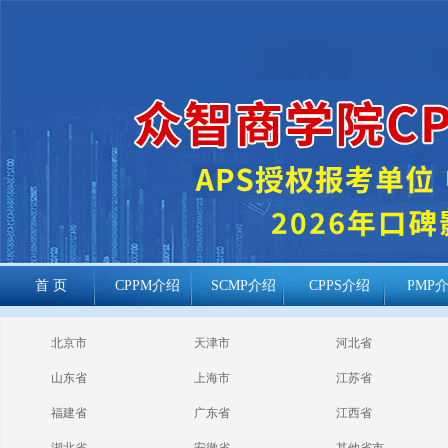
首 页
CPPM介绍
SCMP介绍
CPPS介绍
PMP
cppm报考常见
北京市
天津市
河北省
问题
山东省
上海市
江苏省
福建省
广东省
江西省