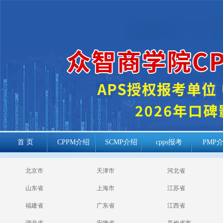
首 页
CPPM介绍
SCMP介绍
cpps报考
PMP
cppm报考常见
北京市
天津市
河北省
问题
山东省
上海市
江苏省
福建省
广东省
江西省