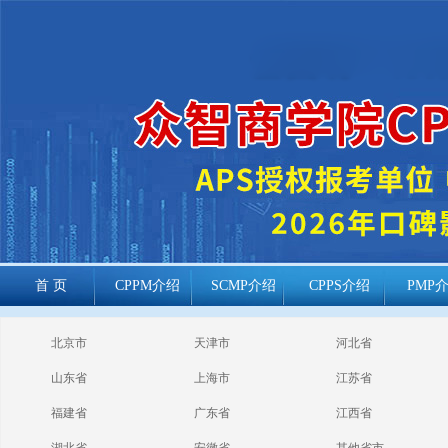
首 页
CPPM介绍
SCMP介绍
CPPS介绍
PMP
cppm报考常见
北京市
天津市
河北省
问题
山东省
上海市
江苏省
福建省
广东省
江西省