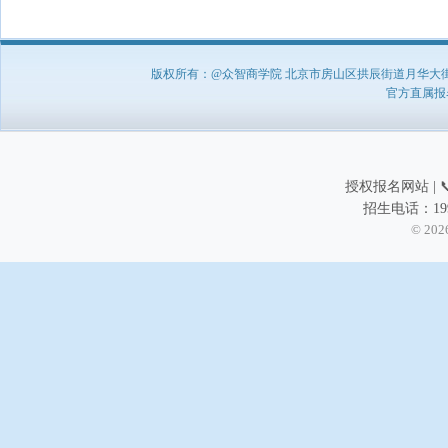
版权所有：@众智商学院 北京市房山区拱辰街道月华大街1号A8
官方直属报名负
授权报名网站 | 📞
招生电话：199
© 202