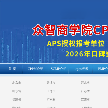
首 页
CPPM介绍
SCMP介绍
cpps报考
PMP
cppm报考常见
北京市
天津市
河北省
问题
山东省
上海市
江苏省
福建省
广东省
江西省