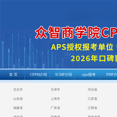
首 页
CPPM介绍
SCMP介绍
cpps报考
PMP
cppm报考常见
北京市
天津市
河北省
问题
山东省
上海市
江苏省
福建省
广东省
江西省