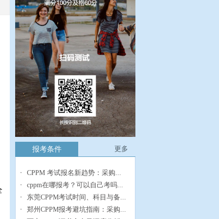
报考条件
更多
CPPM 考试报名新趋势：采购...
cppm在哪报考？可以自己考吗...
全
东莞CPPM考试时间、科目与备...
郑州CPPM报考避坑指南：采购...