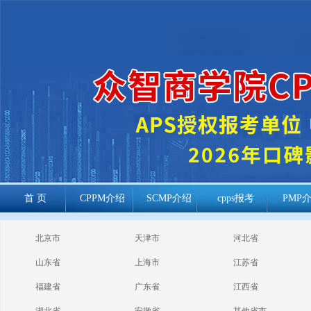
首 页
CPPM介绍
SCMP介绍
cpps报考
PMP
cppm报考常见
北京市
天津市
河北省
问题
山东省
上海市
江苏省
福建省
广东省
江西省