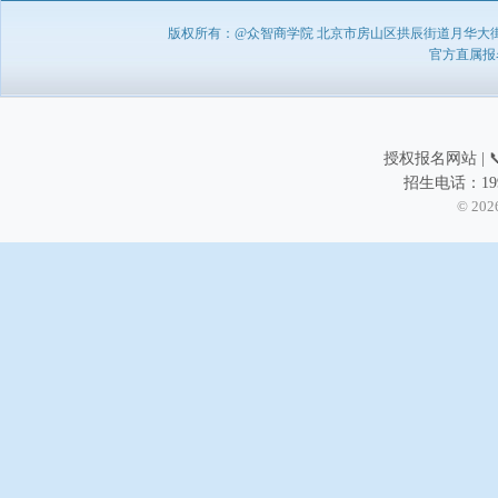
版权所有：@众智商学院 北京市房山区拱辰街道月华大街1号A8
官方直属报名负
授权报名网站 | 📞
招生电话：199
© 202