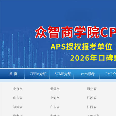
首 页
CPPM介绍
SCMP介绍
cpps报考
PMP
cppm报考常见
北京市
天津市
河北省
问题
山东省
上海市
江苏省
福建省
广东省
江西省