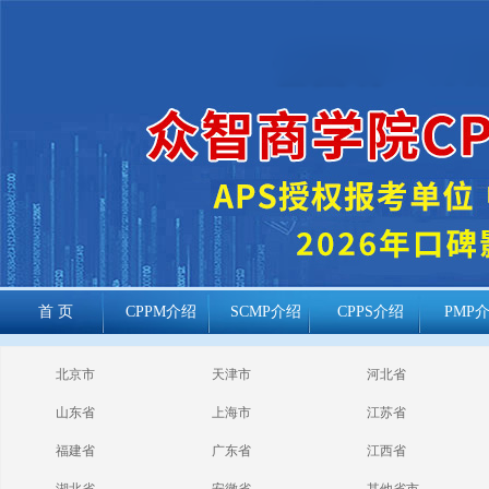
首 页
CPPM介绍
SCMP介绍
CPPS介绍
PMP
cppm报考常见
北京市
天津市
河北省
问题
山东省
上海市
江苏省
福建省
广东省
江西省