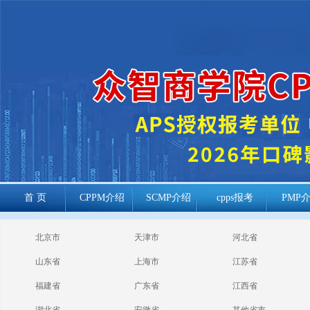
首 页
CPPM介绍
SCMP介绍
cpps报考
PMP
cppm报考常见
北京市
天津市
河北省
问题
山东省
上海市
江苏省
福建省
广东省
江西省