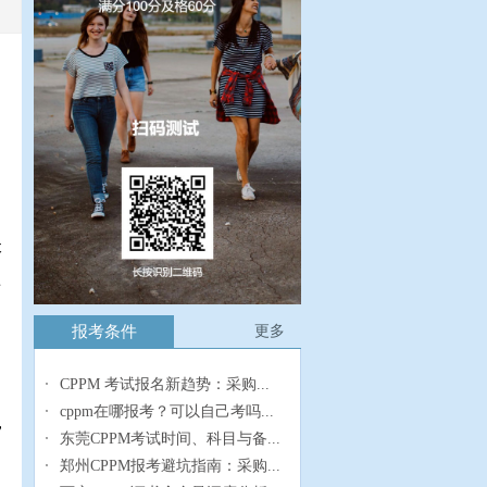
本
事
报考条件
更多
CPPM 考试报名新趋势：采购...
cppm在哪报考？可以自己考吗...
，
东莞CPPM考试时间、科目与备...
，
郑州CPPM报考避坑指南：采购...