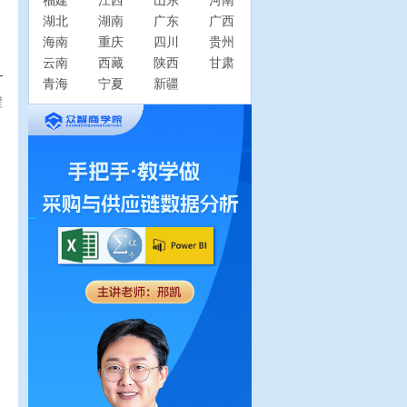
福建
江西
山东
河南
湖北
湖南
广东
广西
海南
重庆
四川
贵州
云南
西藏
陕西
甘肃
青海
宁夏
新疆
程