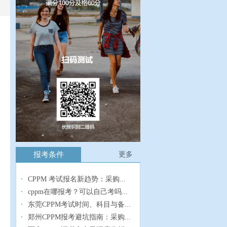
报考条件
更多
CPPM 考试报名新趋势：采购...
cppm在哪报考？可以自己考吗...
东莞CPPM考试时间、科目与备...
郑州CPPM报考避坑指南：采购...