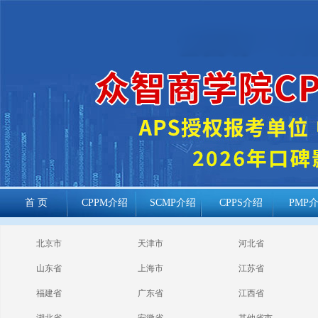
首 页
CPPM介绍
SCMP介绍
CPPS介绍
PMP
cppm报考常见
北京市
天津市
河北省
问题
山东省
上海市
江苏省
福建省
广东省
江西省