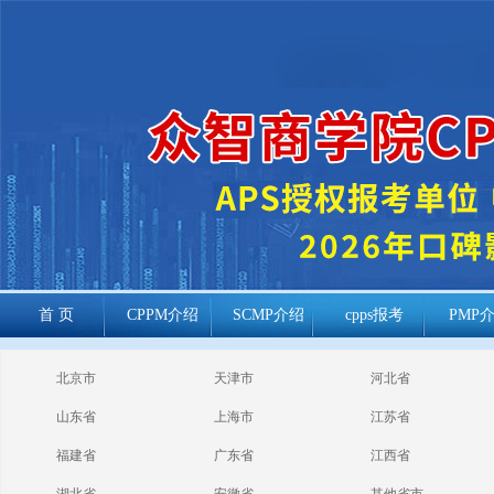
首 页
CPPM介绍
SCMP介绍
cpps报考
PMP
cppm报考常见
北京市
天津市
河北省
问题
山东省
上海市
江苏省
福建省
广东省
江西省