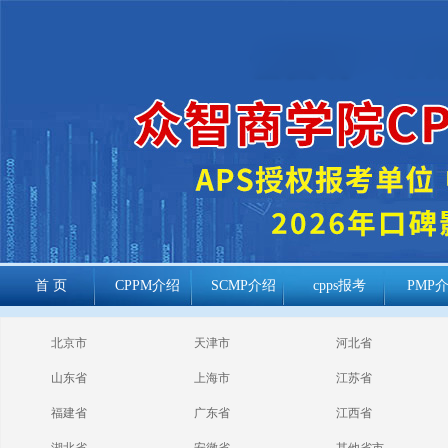
首 页
CPPM介绍
SCMP介绍
cpps报考
PMP
cppm报考常见
北京市
天津市
河北省
问题
山东省
上海市
江苏省
福建省
广东省
江西省