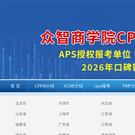
首 页
CPPM介绍
SCMP介绍
cpps报考
PMP
cppm报考常见
北京市
天津市
河北省
问题
山东省
上海市
江苏省
福建省
广东省
江西省