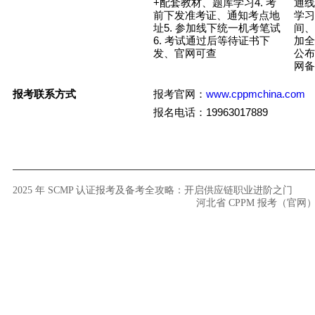
+
4.
配套教材、题库学习
考
通线
前下发准考证、通知考点地
学习
5.
址
参加线下统一机考笔试
间、
6.
考试通过后等待证书下
加全
发、官网可查
公布
网备
www.cppmchina.com
报考联系方式
报考
官网
：
19963017889
报名电话：
2025 年 SCMP 认证报考及备考全攻略：开启供应链职业进阶之门
河北省 CPPM 报考（官