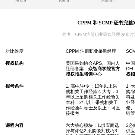
湖北省
安徽省
其他省市
CPPM 和 SCMP 证书完
作者：CPPM注册职业采购经理 发布时间：2
CPPM
SC
对比维度
注册职业采购经理
APS
授权机构
美国采购协会
、国内人
中国
CFL
社部备案；
众智商学院官方
授权招生培训中心
权招
1.
/
10
1.
报考条件
高中
中专：
年以上采
2.
3
/
购相关工作经验
大专：
购
3.
年以上采购相关工作经验
科及
2
本科：
年以上采购相关工
业经
4.
作经验
硕士及以上：可直
储、
接报考
链管
1.
3
课程内容
六大核心模块：
供应商选
必
2.
3.
择与评估
采购谈判技巧
供应