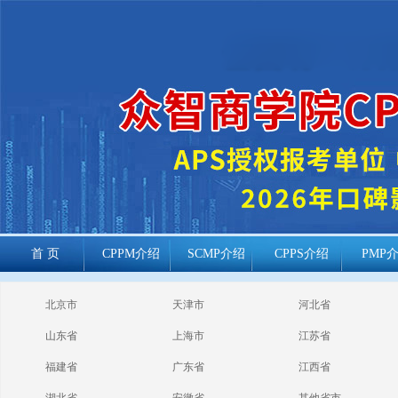
首 页
CPPM介绍
SCMP介绍
CPPS介绍
PMP
cppm报考常见
北京市
天津市
河北省
问题
山东省
上海市
江苏省
福建省
广东省
江西省