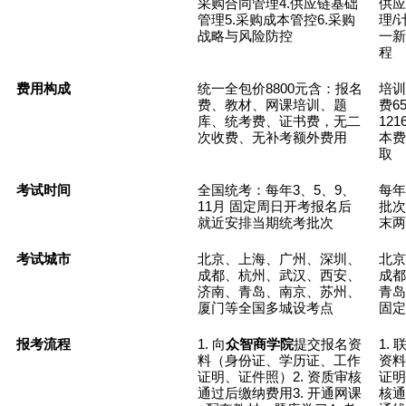
4.
采购合同管理
供应链基础
供应
5.
6.
/
管理
采购成本管控
采购
理
战略与风险防控
一新
程
8800
费用构成
统一全包价
元含：报名
培训
6
费、教材、网课培训、题
费
121
库、统考费、证书费，无二
次收费、无补考额外费用
本费
取
3
5
9
考试时间
全国统考：每年
、
、
、
每年
11
月 固定周日开考报名后
批次
就近安排当期统考批次
末两
考试城市
北京、上海、广州、深圳、
北京
成都、杭州、武汉、西安、
成都
济南、青岛、南京、苏州、
青岛
厦门等全国多城设考点
固定
1.
1.
报考流程
向
众智商学院
提交报名资
料（身份证、学历证、工作
资料
2.
证明、证件照）
资质审核
证明
3.
通过后缴纳费用
开通网课
核通