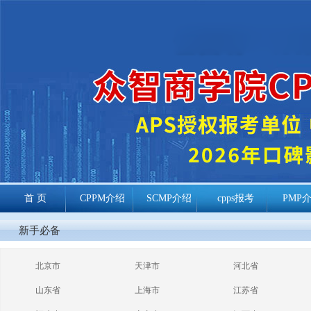
首 页
CPPM介绍
SCMP介绍
cpps报考
PMP
cppm报考常见
新手必备
问题
北京市
天津市
河北省
山东省
上海市
江苏省