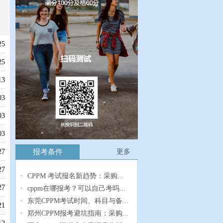
25
25
13
03
03
03
报考条件
更多
27
27
CPPM 考试报名新趋势：采购...
27
cppm在哪报考？可以自己考吗...
东莞CPPM考试时间、科目与备...
21
郑州CPPM报考避坑指南：采购...