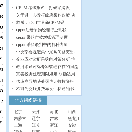
07
CPPM 考试报名：打破采购职
关于进一步发挥政府采购政策 功
03
权威：2023年最新CPPM采
30
cppm注册采购经理行业现状
cppm:采购付款对账管理制度
28
cppm:采购谈判中的各种力量
24
中央部委规避集中采购问题突出-
21
企业应对政府采购的对策分析-注
政府采购评标专家管理存在的问题
20
完善投诉处理期限规定 明确适用
14
供应商异地受处罚也无投标资格-
不可先交服务费再发中标通知书-
30
地方组织链接
12
北京
天津
河北
山西
01
内蒙古
辽宁
吉林
黑龙江
21
上海
江苏
浙江
安徽