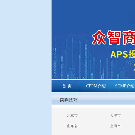
首 页
CPPM介绍
SCMP介绍
cppm报考常见
谈判技巧
问题
北京市
天津市
山东省
上海市