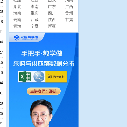
福建
江西
山东
河南
12
湖北
湖南
广东
广西
28
海南
重庆
四川
贵州
云南
西藏
陕西
甘肃
18
青海
宁夏
新疆
11
04
27
16
10
04
01
28
26
21