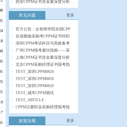
12
西安CPPM证书含金量深度分析...
08
常见问题
更多
31
官方公告：众智商学院全国CPP
24
在成都做采购考CPPM证书对职
18
深圳CPPM考试科目与高效备考
广州CPPM报考避坑指南——采
09
上海CPPM证书含金量深度分析
05
北京CPPM采购经理证书报考指
TEST_深圳CPPM0826
01
TEST_深圳CPPM0826
25
TEST_深圳CPPM0826
21
TEST_城市CPPM测试
TEST_ARTICLE
19
CPPM注册职业采购经理报考指
17
政策法规
更多
11