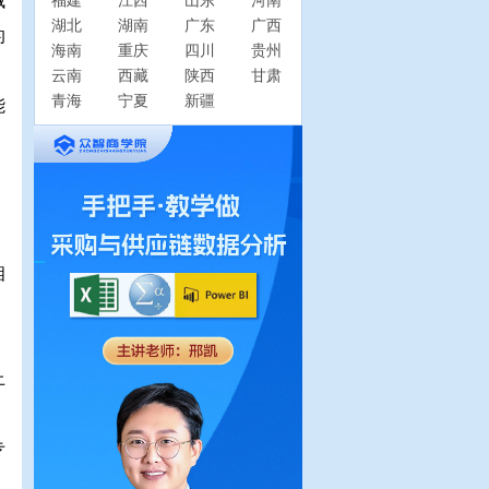
域
福建
江西
山东
河南
湖北
湖南
广东
广西
的
海南
重庆
四川
贵州
云南
西藏
陕西
甘肃
青海
宁夏
新疆
能
相
上
专