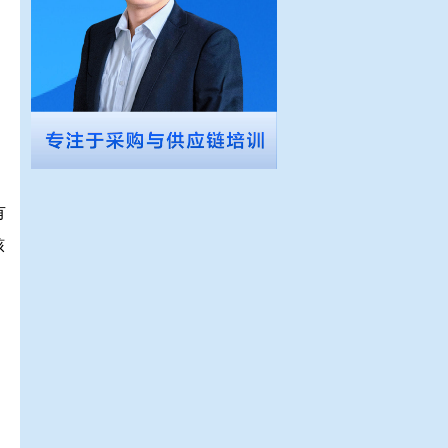
、
有
核