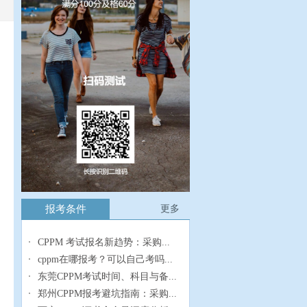
报考条件
更多
CPPM 考试报名新趋势：采购...
cppm在哪报考？可以自己考吗...
东莞CPPM考试时间、科目与备...
郑州CPPM报考避坑指南：采购...