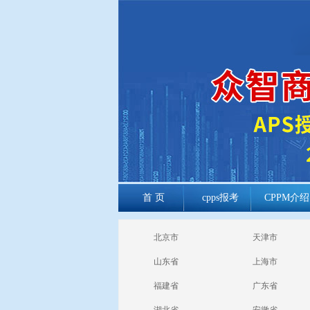
首 页
cpps报考
CPPM介绍
cppm报考常见
北京市
天津市
问题
山东省
上海市
福建省
广东省